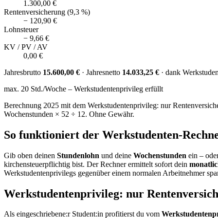
1.300,00 €
Rentenversicherung (9,3 %)
− 120,90 €
Lohnsteuer
− 9,66 €
KV / PV / AV
0,00 €
Jahresbrutto
15.600,00 €
· Jahresnetto
14.033,25 €
· dank Werkstuden
max. 20 Std./Woche – Werkstudentenprivileg erfüllt
Berechnung 2025 mit dem Werkstudentenprivileg: nur Rentenversiche
Wochenstunden × 52 ÷ 12. Ohne Gewähr.
So funktioniert der Werkstudenten-Rechn
Gib oben deinen
Stundenlohn
und deine
Wochenstunden
ein – ode
kirchensteuer­pflichtig bist. Der Rechner ermittelt sofort dein
monatlic
Werkstudentenprivilegs gegenüber einem normalen Arbeitnehmer spar
Werkstudentenprivileg: nur Rentenversich
Als eingeschriebene:r Student:in profitierst du vom
Werkstudentenpr